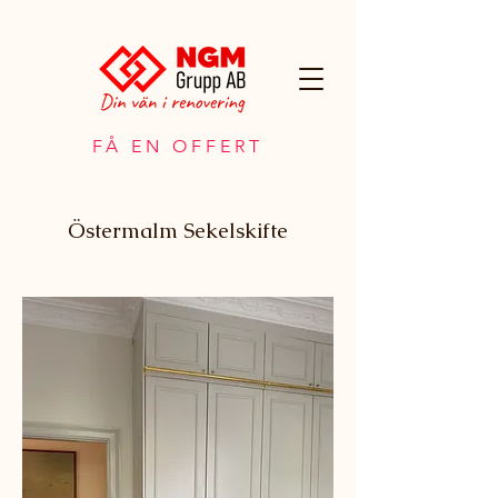
FÅ EN OFFERT
Östermalm Sekelskifte